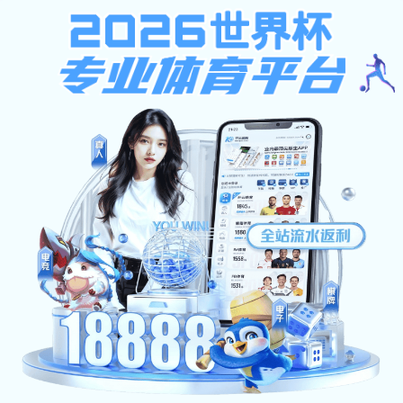
产品中心
遮阳棚可提供防晒功能，适合户外阅读、享受咖啡和
美食
月亮椅
克米特椅
折叠遮阳椅