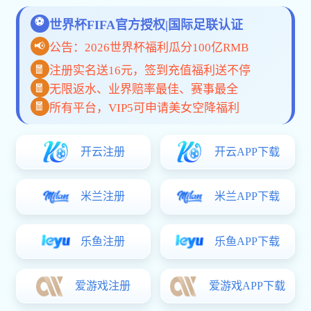
高背折叠椅
共
页
条
0
0
服务邮箱
inquiry60@anthropomare.com
联系电话
+86 1757 5016673