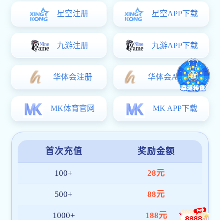
企业地址
广东省广州市番禺经济开发区
诚挚欢迎您随时与我们联系，分享您的宝贵意见与建议。我
们将认真倾听、高效响应，持续优化服务品质，不负您的信
任与期待！
产品中心